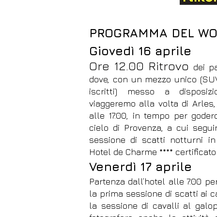
gueltà di Adjiri, circondata da un
dune rosse a Tin-Merzouga, un
PROGRAMMA DEL W
affascina. Il deserto, pennellate
un impasto di colori e contrasti, i
Giovedì 16
aprile
Mulenaga, immerse in fine sab
Ore 12
.00 Ritrovo
dei pa
se esiste la magia, dimora qui!
dove, con un mezzo unico (SUV
iscritti) messo a disposizio
viaggeremo alla volta di Arles
alle 17.00, in tempo per goderc
cielo di Provenza, a cui segu
sessione di scatti notturni in
Hotel de Charme **** certificato 
Venerdì 17 aprile
Partenza dall’hotel alle 7.00 p
la prima sessione di scatti ai c
la sessione di cavalli al galo