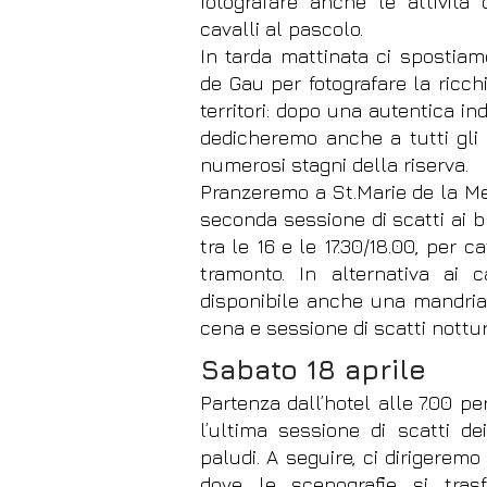
fotografare anche le attività d
cavalli al pascolo.
In tarda mattinata ci spostiam
de Gau per fotografare la ricch
territori: dopo una autentica ind
dedicheremo anche a tutti gli a
numerosi stagni della riserva.
Pranzeremo a St.Marie de la Me
seconda sessione di scatti ai br
tra le 16 e le 17.30/18.00, per c
tramonto. In alternativa ai c
disponibile anche una mandria d
cena e sessione di scatti nottu
Sabato 18 aprile
Partenza dall’hotel alle 7.00 p
l’ultima sess
ione di scatti de
paludi. A seguire, ci dirigeremo
dove le scenografie si tras