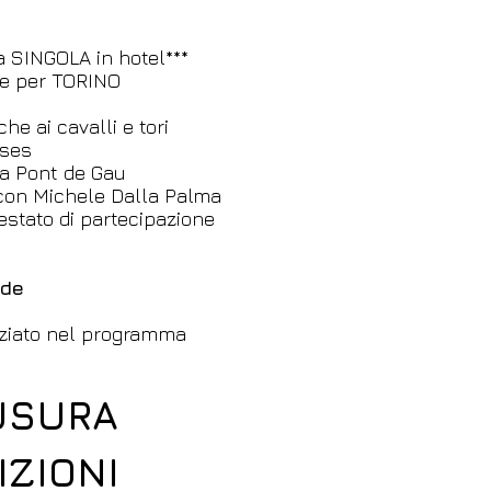
a SINGOLA in hotel***
a e per TORINO
che ai cavalli e tori
ses
ica Pont de Gau
con Michele Dalla Palma
testato di
partecipazione
nde
nziato nel programma
USURA
IZIONI