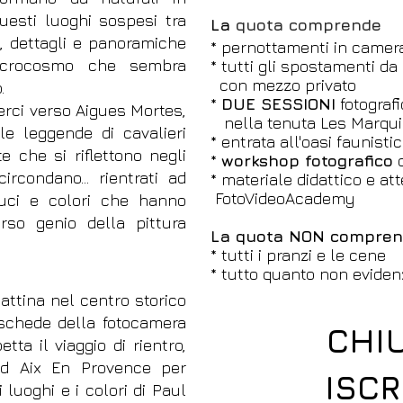
uesti luoghi sospesi tra
La
quota comprende
i, dettagli e panoramiche
* pernottamenti in camer
icrocosmo che sembra
* tutti gli spostamenti d
con mezzo
privato
.
*
DUE SESSIONI
fotografi
erci verso Aigues Mortes,
nella tenuta
Les Marqui
e leggende di cavalieri
* entrata all'oasi faunist
e che si riflettono negli
*
workshop fotografico
rcondano... rientrati ad
* materiale didattico e at
FotoVideoAcademy
uci e colori che hanno
rso genio della pittura
La quota NON compre
* tutti i pranzi e le cene
* tutto quanto non evide
attina nel centro storico
 schede della fotocamera
CHI
tta il viaggio di rientro,
ad Aix En Provence per
ISCR
 luoghi e i colori di Paul