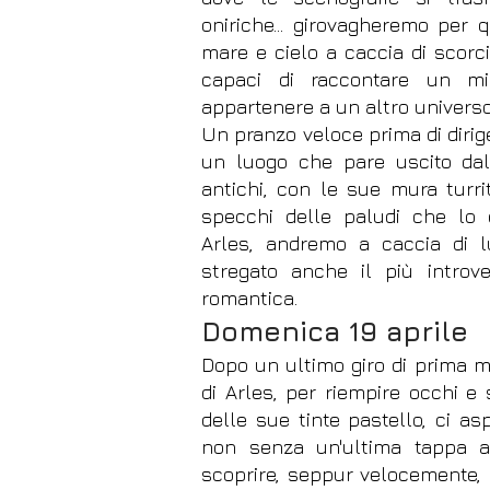
oniriche… girovagheremo per q
mare e cielo a caccia di scorc
capaci di raccontare un m
appartenere a un altro universo
Un pranzo veloce prima di dirig
un luogo che pare uscito dall
antichi, con le sue mura turrit
specchi delle paludi che lo ci
Arles, andremo a caccia di l
stregato anche il più introve
romantica.
Domenica 19 aprile
Dopo un
ultimo
giro di prima m
di Arles, per riempire occhi e
delle sue tinte pastello, ci aspe
non senza un'ultima tappa 
scoprire, seppur velocemente, i