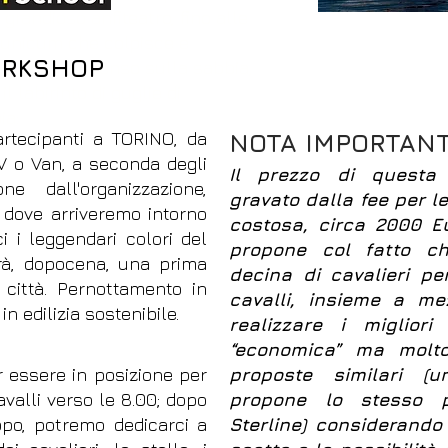
 grandioso anfiteatro, fino alle
 unicum che colpisce e
ORKSHOP
 di colore intenso sulla sabbia,
l labirinto di guglie di
bia:
rtecipanti a TORINO, da
NOTA IMPORTAN
 o Van, a seconda degli
Il prezzo di questa
ne dall'organizzazione,
gravato dalla fee per le
, dove arriveremo intorno
costosa, circa 2000 Eu
i i leggendari colori del
propone col fatto c
irà, dopocena, una prima
decina di cavalieri p
 città. Pernottamento in
cavalli, insieme a me
in edilizia sostenibile.
realizzare i miglior
“economica” ma molto
er essere in posizione per
proposte similari (u
avalli verso le 8.00; dopo
propone lo stesso 
ppo, potremo dedicarci a
Sterline) considerando