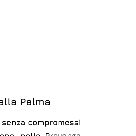
alla Palm
a
a senza compromessi
ano, nella Provenza