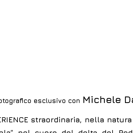
Michele D
tografico esclusivo
con
IENCE straordinaria, nella natur
ola” nel cuore del delta del Rod