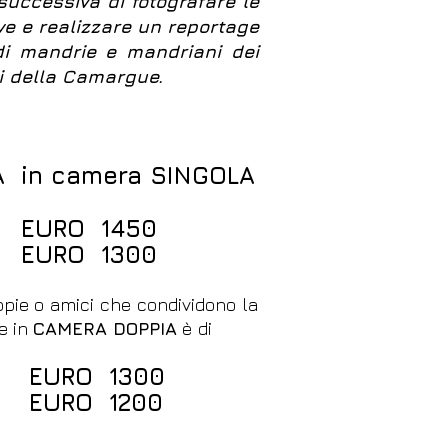
 successiva di fotografare le
ive e realizzare un reportage
 di mandrie e mandriani dei
di della Camargue.
 in camera SINGOLA
 EURO 1450
 EURO 1300
oppie o
amici
che condividono la
le
in
CAMERA DOPPIA
è di
e EURO 1300
 EURO 120
0