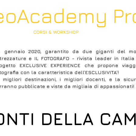
eoAcademy Pr
RE TRAVEL
CORSI & WORKSHOP
MAGAZINE
LIBRI
 gennaio 2020, garantito da due giganti del mon
trezzature e IL FOTOGRAFO - rivista leader in Italia 
ogetto EXCLUSIVE EXPERIENCE che propone viaggi
tografia con la caratteristica dell’ESCLUSIVITA’!
 migliori destinazioni, i migliori docenti, e la sic
rranno pubblicate e viste da migliaia di appassionati!
ONTI DELLA CA