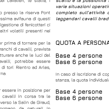
ei cavalieri, le stalle, i
scatto e la possibilità
varie situazioni operat
o presso la riserva Pont
completo sull’attività
issima avifauna di questi
leggendari cavalli bra
igestione di fenicotteri ci
ltri volatili presenti nei
QUOTA A PERSONA
r prima di tornare per la
anchi di cavalli, prevista
Base 4 persone
atturare anche le luci del
B
ase 6
persone
avalli, potrebbe essere
i tori. Rientro ad Arles,
rna.
In caso di iscrizione di c
stanza, la quota individua
er essere in posizione per
Base 4 person
i cavalli in corsa tra le
B
ase 6
persone
 verso la Salin de Giraud,
formano da naturali in