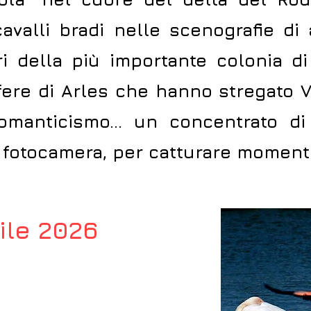
avalli bradi nelle scenografie di a
ri della più importante colonia di
sfere di Arles che hanno stregato V
 romanticismo… un concentrato di
la fotocamera, per catturare momenti
rile 2026