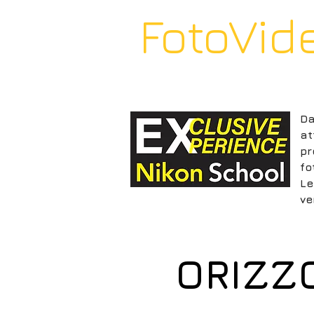
FotoVid
HOME
PHOTOADVENTU
Da
at
pr
fo
Le
ve
ORIZZ