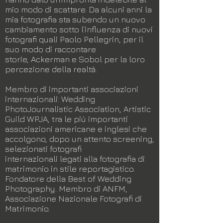
mio modo di scattare. Da alcuni anni la
mia fotografia sta subendo un nuovo
cambiamento sotto l’influenza di nuovi
fotografi quali Paolo Pellegrin, per il
suo modo di raccontare
storie, Ackerman e Sobol per la loro
percezione della realtà.
Membro di importanti associazioni
internazionali: Wedding
PhotoJournalistic Association, Artistic
Guild WPJA, tra le più importanti
associazioni americane e inglesi che
accolgono, dopo un attento screening,
selezionati fotografi
internazionali legati alla fotografia di
matrimonio in stile reportagistico.
Fondatore della Best of Wedding
Photography. Membro di ANFM,
Associazione Nazionale Fotografi di
Matrimonio.