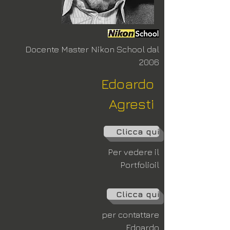
Docente Master Nikon School dal
2006
Edoardo
Agresti
Clicca qui
Per vedere il
Portfolio
il
Clicca qui
per contattare
Edoardo