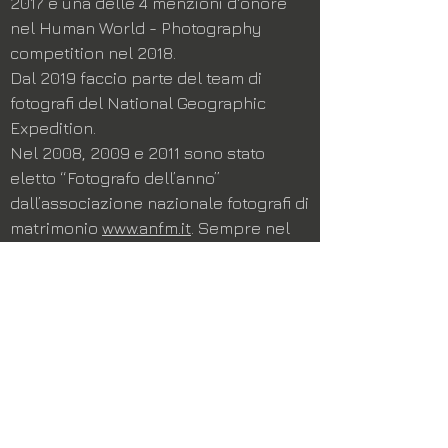
2017 e una delle 4 menzioni d'onore
nel Human World - Photography
competition nel 2018.
Dal 2019 faccio parte del team di
fotografi del National Geographic
Expedition.
Nel 2008, 2009 e 2011 sono stato
eletto “Fotografo dell’anno”
dall’associazione nazionale fotografi di
matrimonio
www.anfm.it
. Sempre nel
2011 sono stato eletto POY –
Photographer Of the Year – dalla
associazione
americana AgWPJA,
www.agwpja.com
.
Mi trovate nell'elenco dei
più importanti 50 fotografi di
matrimonio al mondo stilato dalla
prestigiosa associazione Junebug nel