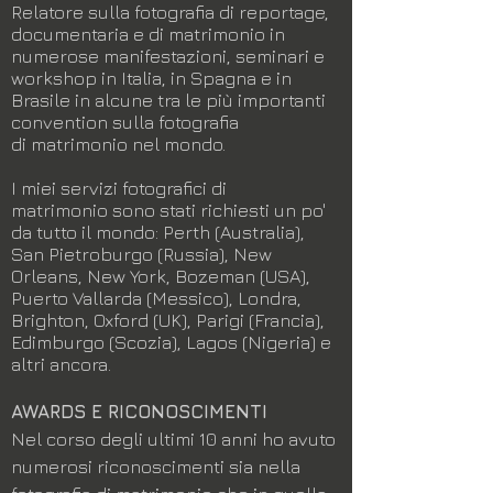
Relatore sulla fotografia di reportage,
documentaria e di matrimonio in
numerose manifestazioni, seminari e
workshop in Italia, in Spagna e in
Brasile in alcune tra le più importanti
convention sulla fotografia
di matrimonio nel mondo.
I miei servizi fotografici di
matrimonio sono stati richiesti un po'
da tutto il mondo: Perth (Australia),
San Pietroburgo (Russia), New
Orleans, New York, Bozeman (USA),
Puerto Vallarda (Messico), Londra,
Brighton, Oxford (UK), Parigi (Francia),
Edimburgo (Scozia), Lagos (Nigeria) e
altri ancora.
AWARDS E RICONOSCIMENTI
Nel corso degli ultimi 10 anni ho avuto
numerosi riconoscimenti sia nella