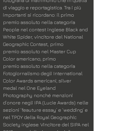
fotografia di matrimonio che in quella
di viaggio e reportagistica. Tra i più
importanti si ricordano: il primo
premio assoluto nella categoria
People nel contest inglese Black and
White Spider, vincitore del National
Geographic Contest, primo
premio assoluto nel Master Cup
Color americano; primo
premio assoluto nella categoria
Fotogiornalismo degli International
Color Awards americani; silver
medal nel One Eyeland
Photography nonché menzioni
d’onore negli IPA (Lucie Awards) nelle
sezioni ‘feauture essay’ e ‘wedding’ e
nel TPOY della Royal Geographic
Society inglese. Vincitore del SIPA nel