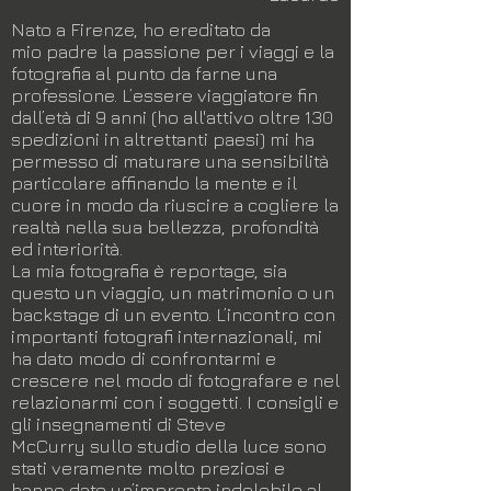
Nato a Firenze, ho ereditato da
mio padre la passione per i viaggi e la
fotografia al punto da farne una
professione. L’essere viaggiatore fin
dall’età di 9 anni (ho all'attivo oltre 130
spedizioni in altrettanti paesi) mi ha
permesso di maturare una sensibilità
particolare affinando la mente e il
cuore in modo da riuscire a cogliere la
realtà nella sua bellezza, profondità
ed interiorità.
La mia fotografia è reportage, sia
questo un viaggio, un matrimonio o un
backstage di un evento. L’incontro con
importanti fotografi internazionali, mi
ha dato modo di confrontarmi e
crescere nel modo di fotografare e nel
relazionarmi con i soggetti. I consigli e
gli insegnamenti di Steve
McCurry sullo studio della luce sono
stati veramente molto preziosi e
hanno dato un’impronta indelebile al