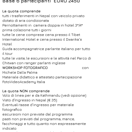
Base 6 partecipanti EURO 2450
La quota comprende
tutti i trasferimenti in Nepal con veicolo privato
dotato di aria condizionata
Pernottamenti in camera doppia in hotel 3*/4*
prima colazione tutti i giorni
tutte le cene comprese cena presso il Tibet
International Hotel e cena presso il Dwarika's
Hotel
Guida accompagnatrice parlante italiano per tutto
il tour
tutte le visite, le escursioni e le attività nel Parco di
Chitwan con ranger parlanti inglese
WORKSHOP FOTOGRAFICO
con
Michele Dalla Palma
Materiale didattico e attestato partecipazione
FotoVideoAcademy Italia
La quota NON comprende
Volo di linea per e da Kathmandu (vedi opzione)
Visto d’Ingresso in Nepal (€ 35)
Eventuali tasse d'ingresso per materiale
fotografico
escursioni non previste dal programma
pasti non previsti dal programma, mance,
facchinaggi e tutto quanto non espressamente
indicato