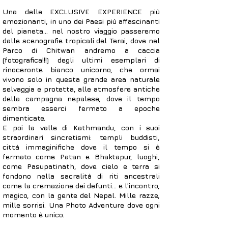
Una delle EXCLUSIVE EXPERIENCE più
emozionanti, in uno dei Paesi più affascinanti
del pianeta... nel nostro viaggio passeremo
dalle scenografie tropicali del Terai, dove nel
Parco di Chitwan andremo a caccia
(fotografica!!!) degli ultimi esemplari di
rinoceronte bianco unicorno, che ormai
vivono solo in questa grande area naturale
selvaggia e protetta, alle atmosfere antiche
della campagna nepalese, dove il tempo
sembra esserci fermato a epoche
dimenticate.
E poi la valle di Kathmandu, con i suoi
straordinari sincretismi: templi buddisti,
città immaginifiche dove il tempo si è
fermato come Patan e Bhaktapur, luoghi,
come Pasupatinath, dove cielo e terra si
fondono nella sacralità di riti ancestrali
come la cremazione dei defunti... e l'incontro,
magico, con la gente del Nepal. Mille razze,
mille sorrisi. Una Photo Adventure dove ogni
momento è unico.