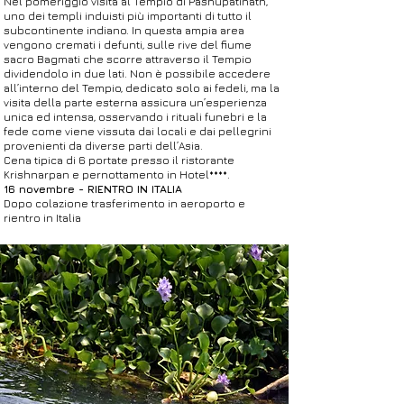
Nel pomeriggio visita al Tempio di Pashupatinath,
uno dei templi induisti più importanti di tutto il
subcontinente indiano. In questa ampia area
vengono cremati i defunti, sulle rive del fiume
sacro Bagmati che scorre attraverso il Tempio
dividendolo in due lati. Non è possibile accedere
all’interno del Tempio, dedicato solo ai fedeli, ma la
visita della parte esterna assicura un’esperienza
unica ed intensa, osservando i rituali funebri e la
fede come viene vissuta dai locali e dai pellegrini
provenienti da diverse parti dell’Asia.
Cena tipica di 6 portate presso il ristorante
Krishnarpan e pernottamento in Hotel****.
16 novembre - RIENTRO IN ITALIA
Dopo colazione trasferimento in aeroporto e
rientro in Italia