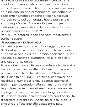
ricchezza di storia e di leggende. Il centro della
città è un museo a cielo aperto, ancora simile a
come doveva essere in tempi antichi, vivissima non
solo nei suoi splendidi monumenti, ma nelle sue
case antiche, nelle botteghe artigiane, nei suoi
mercati. Parte del pomeriggio libera per visite e
shopping a Durbar Square a Kathmandu per
catturare frammenti di vita della capitale. Cena e
pernottamento e in Hotel****.
Per i più volonterosi, sessione notturna di scatti a
Durbar Square.
15 novembre - KATHMANDU
La mattina presto, in circa un’ora raggiungeremo
Dashinkhali, località poco turistica, estremamente
suggestiva, per la visita al Tempio dedicato alla Dea
Kali, dove il sabato si svolgono i riti a lei dedicati,
una esperienza unica.
Proseguiremo verso Patan, considerata la più antica
tra le città reali nella valle di Kathmandu. La sua
piazza principale è stata dichiarata Patrimonio
dell’Umanità dell’UNESCO grazie ai capolavori che
racchiude: numerosi templi, costruiti attorno al
1600, in pieno periodo Malla, con mattoni e travi di
legno finemente intarsiati, mentre in alcuni è stato
impiegato il marmo. La piazza è il luogo prediletto
dalla popolazione locale per incontrarsi. Possibilità
di fermarsi a pranzo in uno dei tipici localini della
città che si affacciano alla piazza principale.