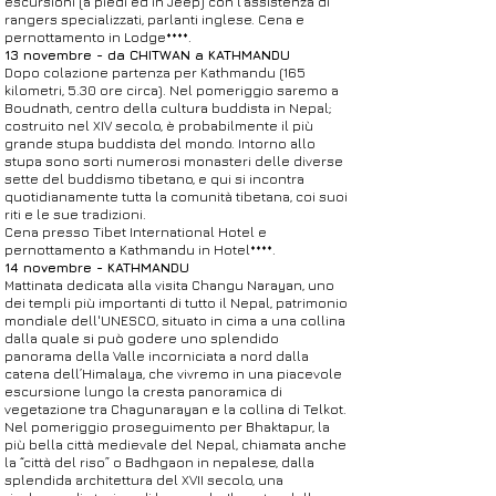
escursioni (a piedi ed in Jeep) con l’assistenza di
rangers specializzati, parlanti inglese. Cena e
pernottamento in Lodge****.
13 novembre - da CHITWAN a KATHMANDU
Dopo colazione partenza per Kathmandu (165
kilometri, 5.30 ore circa). Nel pomeriggio saremo a
Boudnath, centro della cultura buddista in Nepal;
costruito nel XIV secolo, è probabilmente il più
grande stupa buddista del mondo. Intorno allo
stupa sono sorti numerosi monasteri delle diverse
sette del buddismo tibetano, e qui si incontra
quotidianamente tutta la comunità tibetana, coi suoi
riti e le sue tradizioni.
Cena presso Tibet International Hotel e
pernottamento a Kathmandu in Hotel****.
14 novembre - KATHMANDU
Mattinata dedicata alla visita Changu Narayan, uno
dei templi più importanti di tutto il Nepal, patrimonio
mondiale dell'UNESCO, situato in cima a una collina
dalla quale si può godere uno splendido
panorama della Valle incorniciata a nord dalla
catena dell’Himalaya, che vivremo in una piacevole
escursione lungo la cresta panoramica di
vegetazione tra Chagunarayan e la collina di Telkot.
Nel pomeriggio proseguimento per Bhaktapur, la
più bella città medievale del Nepal, chiamata anche
la “città del riso” o Badhgaon in nepalese, dalla
splendida architettura del XVII secolo, una