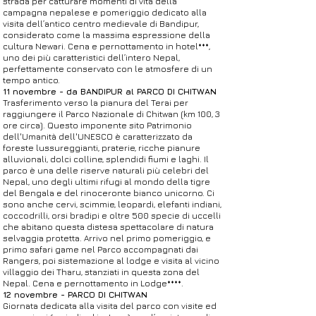
strada per catturare momenti di vita della
campagna nepalese e pomeriggio dedicato alla
visita dell’antico centro medievale di Bandipur,
considerato come la massima espressione della
cultura Newari. Cena e pernottamento in hotel***,
uno dei più caratteristici dell’intero Nepal,
perfettamente conservato con le atmosfere di un
tempo antico.
11 novembre - da BANDIPUR al PARCO DI CHITWAN
Trasferimento verso la pianura del Terai per
raggiungere il Parco Nazionale di Chitwan (km 100, 3
ore circa). Questo imponente sito Patrimonio
dell'Umanità dell'UNESCO è caratterizzato da
foreste lussureggianti, praterie, ricche pianure
alluvionali, dolci colline, splendidi fiumi e laghi. Il
parco è una delle riserve naturali più celebri del
Nepal, uno degli ultimi rifugi al mondo della tigre
del Bengala e del rinoceronte bianco unicorno. Ci
sono anche cervi, scimmie, leopardi, elefanti indiani,
coccodrilli, orsi bradipi e oltre 500 specie di uccelli
che abitano questa distesa spettacolare di natura
selvaggia protetta. Arrivo nel primo pomeriggio, e
primo safari game nel Parco accompagnati dai
Rangers, poi sistemazione al lodge e visita al vicino
villaggio dei Tharu, stanziati in questa zona del
Nepal. Cena e pernottamento in Lodge****.
12 novembre - PARCO DI CHITWAN
Giornata dedicata alla visita del parco con visite ed