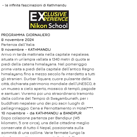
- le infinite fascinazioni di Kathmandu
PROGRAMMA GIORNALIERO
8 novembre 2024
Partenza dall'Italia
9 novembre - KATHMANDU
Arrivo in tarda mattinata nella capitale nepalese,
situata in un’ampia vallata a 1340 metri di quota ai
piedi della catena himalayana. Nel pomeriggio
prima visita a piedi della capitale dell’antico Regno
himalayano, fino a mezzo secolo fa interdetto a tutti
gli stranieri. Durbar Square, cuore pulsante della
città, dichiarata patrimonio mondiale dell’UNESCO, è
un museo a cielo aperto, mosaico di templi, pagode
e santuari. Vivremo poi uno straordinario tramonto
dalla collina del Tempio di Swayambunath, per i
buddhisti nepalesi uno dei più sacri luoghi di
pellegrinaggio. Cena e Pernottamento in Hotel****.
10 novembre - da KATHMANDU a BANDIPUR
Dopo colazione partenza per Bandipur (145
kilometri, 5 ore circa), una delle cittadine meglio
conservate di tutto il Nepal, posizionata sulla
sommità di una collina. Varie fermate lungo la