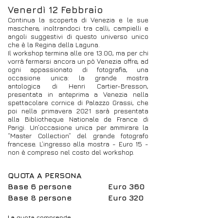
Venerdì 12 Febbraio
Continua la scoperta di Venezia e le sue
maschere, inoltrandoci tra calli, campielli e
angoli suggestivi di questo universo unico
che è la Regina della Laguna.
Il workshop termina alle ore 13.00, ma per chi
vorrà fermarsi ancora un pò Venezia offre, ad
ogni appassionato di fotografia, una
occasione unica: la grande mostra
antologica di Henri Cartier-Bresson,
presentata in anteprima a Venezia nella
spettacolare cornice di Palazzo Grassi, che
poi nella primavera 2021 sarà presentata
alla Bibliotheque Nationale de France di
Parigi. Un’occasione unica per ammirare la
“Master Collection” del grande fotografo
francese. L’ingresso alla mostra - Euro 15 -
non è compreso nel costo del workshop.
QUOTA A PERSONA
Base 6 persone Euro 360
Base 8 persone Euro 320
La
quota comprende