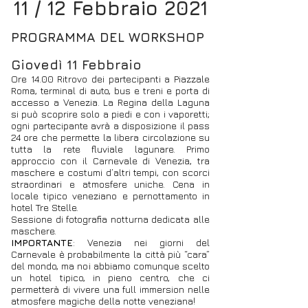
11 / 12 Febbraio 2021
PROGRAMMA DEL WORKSHOP
Giovedì 11 Febbraio
Ore 14.00 Ritrovo dei partecipanti a Piazzale
Roma, terminal di auto, bus e treni e porta di
accesso a Venezia. La Regina della Laguna
si può scoprire solo a piedi e con i vaporetti;
ogni partecipante avrà a disposizione il pass
24 ore che permette la libera circolazione su
tutta la rete fluviale lagunare. Primo
approccio con il Carnevale di Venezia, tra
maschere e costumi d’altri tempi, con scorci
straordinari e atmosfere uniche. Cena in
locale tipico veneziano e pernottamento in
hotel Tre Stelle.
Sessione di fotografia notturna dedicata alle
maschere.
IMPORTANTE
: Venezia nei giorni del
Carnevale è probabilmente la città più “cara”
del mondo, ma noi abbiamo comunque scelto
un hotel tipico, in pieno centro, che ci
permetterà di vivere una full immersion nelle
atmosfere magiche della notte veneziana!