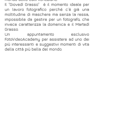
Il “Giovedì Grasso” è il momento ideale per
un lavoro fotografico perché c’è già una
moltitudine di maschere ma senza la ressa,
impossibile da gestire per un fotografo, che
invece caratterizza la domenica e il Martedì
Grasso.
Un appuntamento esclusivo
FotoVideoAcademy per assistere ad uno dei
più interessanti e suggestivi momenti di vita
della città più bella del mondo.
A CAUSA DELLE INCERTEZZE DETERMINATE
DALLE RESTRIZIONI AGLI SPOSTAMENTI TRA
REGIONI ATTUALMENTE STABILITE PER LA
PANDEMIA, IL TEAM DI FOTOVIDEOACADEMY
ITALIA HA DECISO DI SOSPENDERE QUESTA
PROPOSTA. CI AUGURIAMO DI POTER
RITORNARE AL PIU' PRESTO A VIAGGIARE!