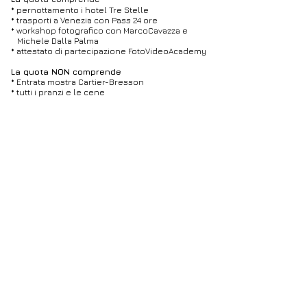
* pernottamento i hotel Tre Stelle
* trasporti a Venezia con Pass 24 ore
* workshop fotografico con MarcoCavazza e
Michele Dalla Palma
* attestato di partecipazione FotoVideoAcademy
La quota NON comprende
* Entrata mostra Cartier-Bresson
* tutti i pranzi e le cene