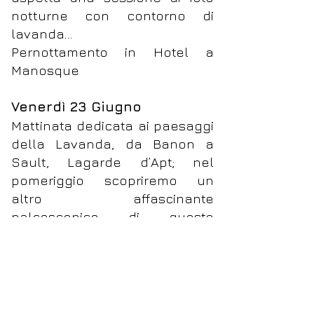
notturne con contorno di
lavanda…
Pernottamento in Hotel a
Manosque
Venerdì 23 Giugno
Mattinata dedicata ai paesaggi
della Lavanda, da Banon a
Sault, Lagarde d’Apt; nel
pomeriggio scopriremo un
altro affascinante
palcoscenico di questo
territorio, i canyon di Rustrel,
definito “il Colorado
Provenzale”. Serata ad Apt e
pernottamento in città.