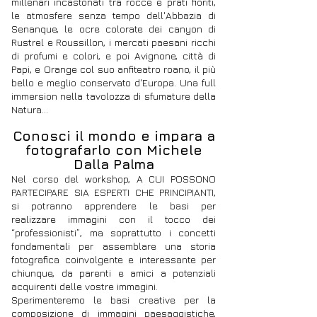
millenari incastonati tra rocce e prati fioriti,
le atmosfere senza tempo dell'Abbazia di
Senanque, le ocre colorate dei canyon di
Rustrel e Roussillon, i mercati paesani ricchi
di profumi e colori, e poi Avignone, città di
Papi, e Orange col suo anfiteatro roano, il più
bello e meglio conservato d'Europa. Una full
immersion nella tavolozza di sfumature della
Natura...
Conosci il mondo e impara a
fotografarlo con Michele
Dalla Palma
Nel corso del workshop, A CUI POSSONO
PARTECIPARE SIA ESPERTI CHE PRINCIPIANTI,
si potranno apprendere le basi per
realizzare immagini con il tocco dei
“professionisti”, ma soprattutto i concetti
fondamentali per assemblare una storia
fotografica coinvolgente e interessante per
chiunque, da parenti e amici a potenziali
acquirenti delle vostre immagini.
Sperimenteremo le basi creative per la
composizione di immagini paesaggistiche,