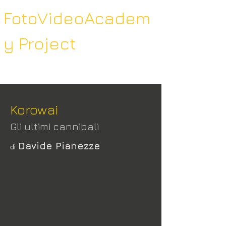
FotoVideoAcadem
y Project
Korowai
Gli ultimi cannibali
Davide Pianezze
di