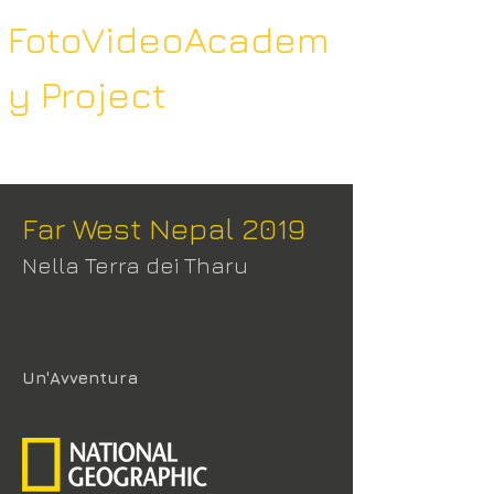
FotoVideoAcadem
y Project
Far West Nepal 2019
Nella Terra dei Tharu
Un'Avventura