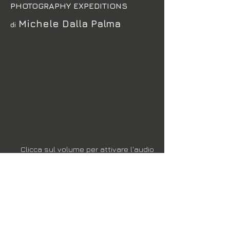
PHOTOGRAPHY EXPEDITIONS
Michele Dalla Palma
di
Clicca sul volume per attivare l'audio
© FotoVideoAcademyProject
2025 - Tutti i diritti riservati
Vietata qualsiasi utilizzazione, totale o parziale, dei
contenuti inseriti nel presente portale, ivi inclusa la
memorizzazione, riproduzione, rielaborazione,
diffusione o distribuzione dei contenuti stessi
mediante qualunque piattaforma tecnologica,