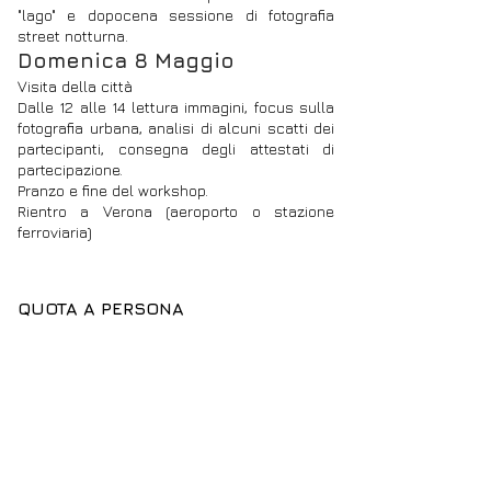
"lago" e dopocena sessione di fotografia
street notturna.
Domenica 8 Maggio
Visita della città
Dalle 12 alle 14 lettura immagini, focus sulla
fotografia urbana, analisi di alcuni scatti dei
partecipanti, consegna degli attestati di
partecipazione.
Pranzo e fine del workshop.
Rientro a Verona (aeroporto o stazione
ferroviaria)
QUOTA A PERSONA
Base 8 persone Euro 450
Base 6 persone Euro 550
La
quota comprende
* pernottamenti in camera doppia con bagno in
hotel e agritur
* tutti i trasporti da e per Verona
* workshop fotografico con Michele Dalla Palma
* materiale didattico e attestato di