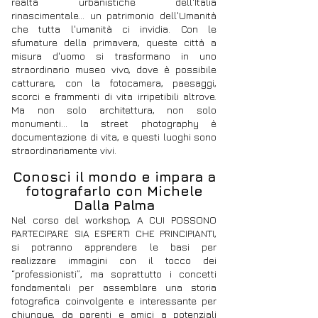
realtà urbanistiche dell'Italia
rinascimentale... un patrimonio dell'Umanità
che tutta l'umanità ci invidia. Con le
sfumature della primavera, queste città a
misura d'uomo si trasformano in uno
straordinario museo vivo, dove è possibile
catturare, con la fotocamera, paesaggi,
scorci e frammenti di vita irripetibili altrove.
Ma n
on solo architettura, non solo
monumenti... la street photography è
documentazione di vita, e questi luoghi sono
straordinariamente vivi.
Conosci il mondo e impara a
fotografarlo con Michele
Dalla Palma
Nel corso del workshop, A CUI POSSONO
PARTECIPARE SIA ESPERTI CHE PRINCIPIANTI,
si potranno apprendere le basi per
realizzare immagini con il tocco dei
“professionisti”, ma soprattutto i concetti
fondamentali per assemblare una storia
fotografica coinvolgente e interessante per
chiunque, da parenti e amici a potenziali