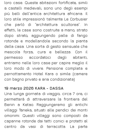
loro case. Queste abitazioni fortificate, simili
a castelli medievali, sono uno degli esempi
più belli dell'antica architettura africana. Il
loro stile impressionò talmente Le Corbusier
che parlò di “architettura scultorea”. In
effetti, le case sono costruite a mano, strato
dopo strato, aggiungendo palle di fango
rotonde e modellandole secondo la pianta
della casa. Una sorta di gesto sensuale che
mescola forza, cura e bellezza. Con il
permesso accordatoci dagli abitanti,
entriamo nelle loro case per capire meglio il
loro modo di vivere. Pensione completa e
pernottamento Hotel Kara o simile (camere
con bagno privato e aria condizionata)
19 marzo 2026 KARA - DASSA
Una lunga giornata di viaggio, circa 7 ore, ci
permetterà di attraversare la frontiera del
Benin a Ketao. Raggiungeremo gli antichi
villaggi Taneka, situati alle pendici dei monti
omonimi. Questi villaggi sono composti da
capanne rotonde dai tetti conici e protetti al
centro da vasi di terracotta. La parte