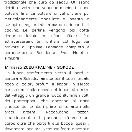
tradizionale che dura da secoli. Utilizzano
detriti di vetro che vengono macinati in una
polvere fine. La polvere di vetro viene poi
meticolosamente modellata e inserita in
stampi di argilla fatti a mano e ricoperti di
caolino. Le perline vengono poi cotte,
decorate, lavate ed infine infilate… Poi,
attraverseremo la frontiera col Togo per
arrivare a Kpalime. Pensione completa e
pernottamento Residence Parc Hotel o
similare
17 marzo 2026 KPALIME - SOKODE
Un lungo trasferimento verso il nord ci
porterà a Sokode, famosa per il suo mercato
ricco di colori, profumi e sapori. In serata
assisteremo alla danza del fuoco. Al centro
del villaggio un grande fuoco illumina i volti
dei partecipanti che danzano al ritmo
ipnotico dei tamburi prima di tuffarsi nelle
braci ardenti. Raccolgono tizzoni
incandescenti e li passano più volte sul
corpo oltre che portarli alla bocca, quasi li
dovessero ingoiare. Nessuna ferita e nessun