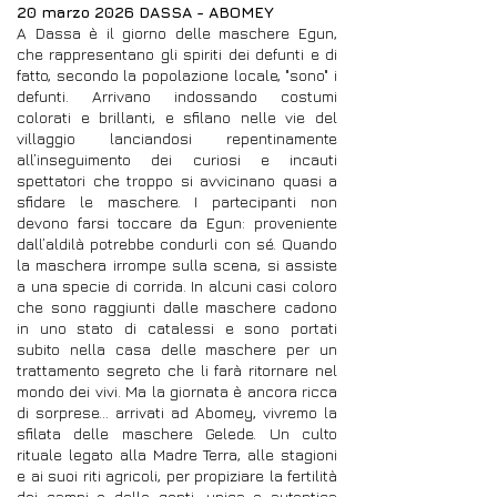
20 marzo 2026 DASSA - ABOMEY
A Dassa è il giorno delle maschere Egun,
che rappresentano gli spiriti dei defunti e di
fatto, secondo la popolazione locale, "sono" i
defunti. Arrivano indossando costumi
colorati e brillanti, e sfilano nelle vie del
villaggio lanciandosi repentinamente
all’inseguimento dei curiosi e incauti
spettatori che troppo si avvicinano quasi a
sfidare le maschere. I partecipanti non
devono farsi toccare da Egun: proveniente
dall’aldilà potrebbe condurli con sé. Quando
la maschera irrompe sulla scena, si assiste
a una specie di corrida. In alcuni casi coloro
che sono raggiunti dalle maschere cadono
in uno stato di catalessi e sono portati
subito nella casa delle maschere per un
trattamento segreto che li farà ritornare nel
mondo dei vivi. Ma la giornata è ancora ricca
di sorprese… arrivati ad Abomey, vivremo la
sfilata delle maschere Gelede. Un culto
rituale legato alla Madre Terra, alle stagioni
e ai suoi riti agricoli, per propiziare la fertilità
dei campi e delle genti, unica e autentica