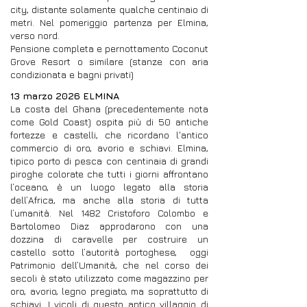
city, distante solamente qualche centinaio di
metri. Nel pomeriggio partenza per Elmina,
verso nord.
Pensione completa e pernottamento Coconut
Grove Resort o similare (stanze con aria
condizionata e bagni privati)
13 marzo 2026 ELMINA
La costa del Ghana (precedentemente nota
come Gold Coast) ospita più di 50 antiche
fortezze e castelli, che ricordano l'antico
commercio di oro, avorio e schiavi. Elmina,
tipico porto di pesca con centinaia di grandi
piroghe colorate che tutti i giorni affrontano
l’oceano, è un luogo legato alla storia
dell’Africa, ma anche alla storia di tutta
l’umanità. Nel 1482 Cristoforo Colombo e
Bartolomeo Diaz approdarono con una
dozzina di caravelle per costruire un
castello sotto l’autorità portoghese, oggi
Patrimonio dell’Umanità, che nel corso dei
secoli è stato utilizzato come magazzino per
oro, avorio, legno pregiato, ma soprattutto di
schiavi. I vicoli di questo antico villaggio di