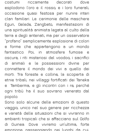
costumi riccamente decorati dove
esplodono l’oro e il rosso, e i loro funerali,
occasione quasi festosa per riunire interi
clan familiari. Le cerimonie delle maschere
Egun, Gelede, Zangbeto, manifestazioni di
una spiritualità animista legata al culto della
terra e degli antenati, ma per un osservatore
“profano” semplicemente esplosione di colori
e forme che appartengono a un mondo
fantastico. Poi, in atmosfere fumose e
oscure, i riti misteriosi del voodoo, i sacrifici
di animali e le possessioni divine per
connettere il mondo dei vivi a quello dei
morti. Tra foreste e colline, la scoperta di
etnie tribali, nei villaggi fortificati dei Taneka
e Tamberma, e gli incontri con i re, perché
ogni tribù ha il suo sovrano venerato dal
popolo.
Sono solo alcune delle emozioni di questo
viaggio, unico nel suo genere per ricchezza
e varietà delle situazioni che si vivranno in
ambienti tropicali che si affacciano sul Golfo
di Guinea. Dove vivremo un’ultima, forte
emozione, passeggiando nei luoghi da cui,