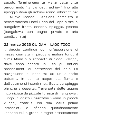
secolo. Termineremo la visita della città
percorrendo “la via degli schiavi” fino alla
spiaggia dove gli schiavi erano imbarcati per
il “Nuovo Mondo”. Pensione completa e
pernottamento Hotel Casa del Papa o simile,
bungalow fronte oceano, spiaggia, piscina
(bungalows con bagno privato e aria
condizionata)
22 marzo 2026 OUIDAH - LAGO TOGO
Il viaggio continua con un’escursione di
mezza giornata in piroga a motore lungo il
fiume Mono alla scoperta di piccoli villaggi,
dove sono ancora in uso gli antichi
procedimenti di estrazione del sale. La
navigazione ci condurrà ad un superbo
estuario, in cui le acque del fiume e
dell’oceano si incontrano... Soste su spiagge
bianche e deserte... Traversata delle lagune
incorniciate da piccole foreste di mangrovia...
Lungo la costa i pescatori vivono in piccoli
villaggi, costruiti coi rami delle palme
intrecciati, e sfidano quotidianamente
l’oceano sulle grandi piroghe artisticamente