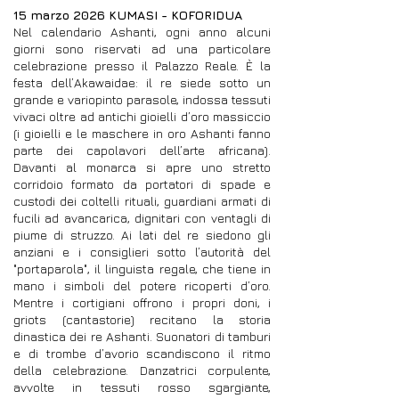
15 marzo 2026 KUMASI - KOFORIDUA
Nel calendario Ashanti, ogni anno alcuni
giorni sono riservati ad una particolare
celebrazione presso il Palazzo Reale. È la
festa dell’Akawaidae: il re siede sotto un
grande e variopinto parasole, indossa tessuti
vivaci oltre ad antichi gioielli d’oro massiccio
(i gioielli e le maschere in oro Ashanti fanno
parte dei capolavori dell’arte africana).
Davanti al monarca si apre uno stretto
corridoio formato da portatori di spade e
custodi dei coltelli rituali, guardiani armati di
fucili ad avancarica, dignitari con ventagli di
piume di struzzo. Ai lati del re siedono gli
anziani e i consiglieri sotto l’autorità del
"portaparola", il linguista regale, che tiene in
mano i simboli del potere ricoperti d’oro.
Mentre i cortigiani offrono i propri doni, i
griots (cantastorie) recitano la storia
dinastica dei re Ashanti. Suonatori di tamburi
e di trombe d’avorio scandiscono il ritmo
della celebrazione. Danzatrici corpulente,
avvolte in tessuti rosso sgargiante,