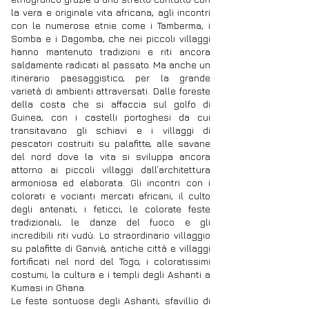
la vera e originale vita africana, agli incontri
con le numerose etnie come i Tamberma, i
Somba e i Dagomba, che nei piccoli villaggi
hanno mantenuto tradizioni e riti ancora
saldamente radicati al passato. Ma anche un
itinerario paesaggistico, per la grande
varietà di ambienti attraversati. Dalle foreste
della costa che si affaccia sul golfo di
Guinea, con i castelli portoghesi da cui
transitavano gli schiavi e i villaggi di
pescatori costruiti su palafitte, alle savane
del nord dove la vita si sviluppa ancora
attorno ai piccoli villaggi dall’architettura
armoniosa ed elaborata. Gli incontri con i
colorati e vocianti mercati africani, il culto
degli antenati, i feticci, le colorate feste
tradizionali, le danze del fuoco e gli
incredibili riti vudù. Lo straordinario villaggio
su palafitte di Ganviè, antiche città e villaggi
fortificati nel nord del Togo, i coloratissimi
costumi, la cultura e i templi degli Ashanti a
Kumasi in Ghana.
Le feste sontuose degli Ashanti, sfavillio di