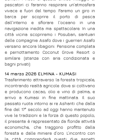
pescatori ci faranno respirare un’atmosfera
vivace e fuori del tempo. Faremo un giro in
barca per scoprire il porto di pesca
dall'interno e sfiorare l'oceano in una
navigazione inedita ma spettacolare. In una
città vicina scopriremo i Posuban, santuari
delle compagnie Asafo dove i guerrieri Asafo
versano ancora libagioni. Pensione completa
e pernottamento Coconut Grove Resort o
similare (stanze con aria condizionata e
bagni privati)
14 marzo 2026 ELMINA - KUMASI
Trasferimento attraverso la foresta tropicale,
incontrando realtà agricole dove si coltivano
e producono cacao, olio e vino di palma, e
arrivo a Kumasi in fine mattinata. Il suo
passato ruota intorno ai re Ashanti che dalla
fine del 17° secolo ad oggi hanno mantenuto
vive le tradizioni e la forza di questo popolo;
il presente è rappresentato da floride attività
economiche, che traggono profitto dalla
foresta e dalle miniere d’oro. L’incontro con
la città comprenderà questi due aspetti