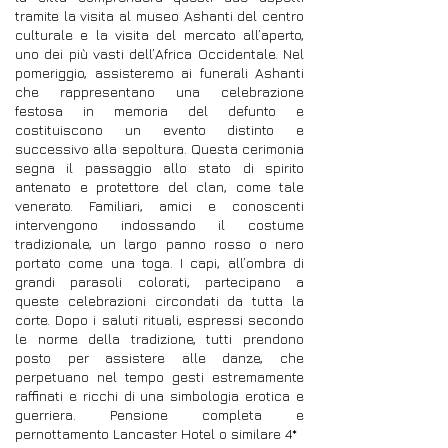
tramite la visita al museo Ashanti del centro
culturale e la visita del mercato all’aperto,
uno dei più vasti dell’Africa Occidentale. Nel
pomeriggio, assisteremo ai funerali Ashanti
che rappresentano una celebrazione
festosa in memoria del defunto e
costituiscono un evento distinto e
successivo alla sepoltura. Questa cerimonia
segna il passaggio allo stato di spirito
antenato e protettore del clan, come tale
venerato. Familiari, amici e conoscenti
intervengono indossando il costume
tradizionale, un largo panno rosso o nero
portato come una toga. I capi, all’ombra di
grandi parasoli colorati, partecipano a
queste celebrazioni circondati da tutta la
corte. Dopo i saluti rituali, espressi secondo
le norme della tradizione, tutti prendono
posto per assistere alle danze, che
perpetuano nel tempo gesti estremamente
raffinati e ricchi di una simbologia erotica e
guerriera. Pensione completa e
pernottamento Lancaster Hotel o similare 4*