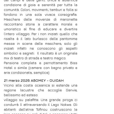
condizione di gioia e serenità per tutta la
comunità. Colori, movimenti, tamburi e folla si
fondono in una sola vivace coreografia.
Maschere dalle movenze di marionette
raccontano storie a carattere morale e
umoristico al fine di educare e divertire
l’intero villaggio. Per i non iniziati quello che
risalta è il lato burlesco delle pantomime
messe in scena dalle maschere, solo gli
iniziati infatti ne conoscono gli aspetti
simbolici e segreti. Il risultato è un originale
mix di teatro di strada e teatro magico.
Pensione completa e pernottamento Biss
Hotel o simile (camere con bagno privato e
aria condizionata, semplice)
21 marzo 2026 ABOMEY - OUIDAH
Vicino alla costa oceanica si estende una
regione lacustre che accoglie Ganvie,
bellissimo ed esteso
villaggio su palafitte. Una grande piroga ci
condurrà lì attraversando il Lago Nokwe. Gli
abitanti dell’etnia Tofinou costruiscono le