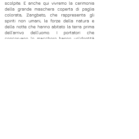
scolpite. E anche qui vivremo la cerimonia
della grande maschera coperta di paglia
colorata, Zangbeto, che rappresenta gli
spiriti non umani, le forze della natura e
della notte che hanno abitato la terra prima
dell’arrivo dell’uomo. I portatori che
conservano le maschere hanno un’identità
indipendente, una vita propria e secondo le
credenze locali sono animati dagli spiriti.
L’uscita di Zangbeto è una gran festa per il
villaggio, che beneficia della protezione degli
spiriti e tiene lontane le presenze
minacciose. Il roteare della maschera
simbolizza un’operazione di “polizia
spirituale” destinata a mantenere ordine nel
villaggio e scacciare i malintenzionati.
L’esecuzione di “miracoli” garantisce i poteri
magici della maschera. Passaggio della
frontiera del Togo. Pensione completa e
pernottamento Hotel du Lac o simile (camera
con bagno private e aria condizionata)
23 marzo 2026 GIORNO DEDICATO AL
VOODOO SUL LAGO TOGO