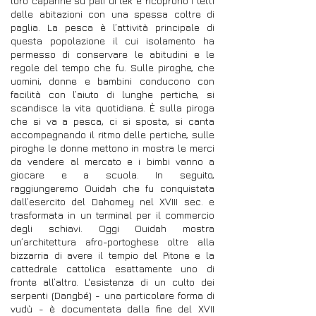
loro capanne su pali di tek e ricoprono i tetti
delle abitazioni con una spessa coltre di
paglia. La pesca è l’attività principale di
questa popolazione il cui isolamento ha
permesso di conservare le abitudini e le
regole del tempo che fu. Sulle piroghe, che
uomini, donne e bambini conducono con
facilità con l’aiuto di lunghe pertiche, si
scandisce la vita quotidiana. È sulla piroga
che si va a pesca, ci si sposta, si canta
accompagnando il ritmo delle pertiche, sulle
piroghe le donne mettono in mostra le merci
da vendere al mercato e i bimbi vanno a
giocare e a scuola. In seguito,
raggiungeremo Ouidah che fu conquistata
dall’esercito del Dahomey nel XVIII sec. e
trasformata in un terminal per il commercio
degli schiavi. Oggi Ouidah mostra
un’architettura afro-portoghese oltre alla
bizzarria di avere il tempio del Pitone e la
cattedrale cattolica esattamente uno di
fronte all’altro. L'esistenza di un culto dei
serpenti (Dangbé) - una particolare forma di
vudù - è documentata dalla fine del XVII