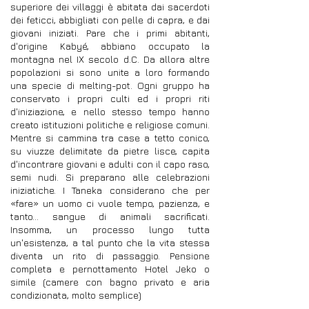
superiore dei villaggi è abitata dai sacerdoti
dei feticci, abbigliati con pelle di capra, e dai
giovani iniziati. Pare che i primi abitanti,
d'origine Kabyé, abbiano occupato la
montagna nel IX secolo d.C. Da allora altre
popolazioni si sono unite a loro formando
una specie di melting-pot. Ogni gruppo ha
conservato i propri culti ed i propri riti
d'iniziazione, e nello stesso tempo hanno
creato istituzioni politiche e religiose comuni.
Mentre si cammina tra case a tetto conico,
su viuzze delimitate da pietre lisce, capita
d'incontrare giovani e adulti con il capo raso,
semi nudi. Si preparano alle celebrazioni
iniziatiche. I Taneka considerano che per
«fare» un uomo ci vuole tempo, pazienza, e
tanto... sangue di animali sacrificati.
Insomma, un processo lungo tutta
un'esistenza, a tal punto che la vita stessa
diventa un rito di passaggio. Pensione
completa e pernottamento Hotel Jeko o
simile (camere con bagno privato e aria
condizionata, molto semplice)