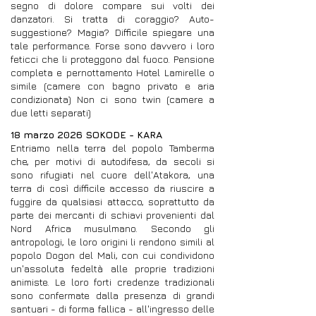
segno di dolore compare sui volti dei
danzatori. Si tratta di coraggio? Auto-
suggestione? Magia? Difficile spiegare una
tale performance. Forse sono davvero i loro
feticci che li proteggono dal fuoco. Pensione
completa e pernottamento Hotel Lamirelle o
simile (camere con bagno privato e aria
condizionata) Non ci sono twin (camere a
due letti separati)
18 marzo 2026 SOKODE - KARA
Entriamo nella terra del popolo Tamberma
che, per motivi di autodifesa, da secoli si
sono rifugiati nel cuore dell'Atakora, una
terra di così difficile accesso da riuscire a
fuggire da qualsiasi attacco, soprattutto da
parte dei mercanti di schiavi provenienti dal
Nord Africa musulmano. Secondo gli
antropologi, le loro origini li rendono simili al
popolo Dogon del Mali, con cui condividono
un'assoluta fedeltà alle proprie tradizioni
animiste. Le loro forti credenze tradizionali
sono confermate dalla presenza di grandi
santuari - di forma fallica - all'ingresso delle