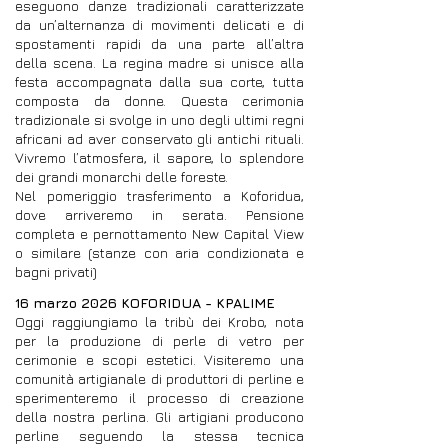
eseguono danze tradizionali caratterizzate
da un’alternanza di movimenti delicati e di
spostamenti rapidi da una parte all’altra
della scena. La regina madre si unisce alla
festa accompagnata dalla sua corte, tutta
composta da donne. Questa cerimonia
tradizionale si svolge in uno degli ultimi regni
africani ad aver conservato gli antichi rituali.
Vivremo l’atmosfera, il sapore, lo splendore
dei grandi monarchi delle foreste.
Nel pomeriggio trasferimento a Koforidua,
dove arriveremo in serata. Pensione
completa e pernottamento New Capital View
o similare (stanze con aria condizionata e
bagni privati)
16 marzo 2026 KOFORIDUA - KPALIME
Oggi raggiungiamo la tribù dei Krobo, nota
per la produzione di perle di vetro per
cerimonie e scopi estetici. Visiteremo una
comunità artigianale di produttori di perline e
sperimenteremo il processo di creazione
della nostra perlina. Gli artigiani producono
perline seguendo la stessa tecnica