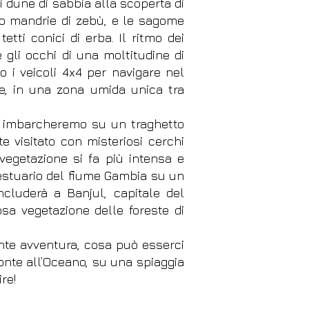
i dune di sabbia alla scoperta di
o mandrie di zebù, e le sagome
etti conici di erba. Il ritmo dei
e gli occhi di una moltitudine di
 i veicoli 4x4 per navigare nel
te, in una zona umida unica tra
 ci imbarcheremo su un traghetto
e visitato con misteriosi cerchi
a vegetazione si fa più intensa e
 estuario del fiume Gambia su un
ncluderà a Banjul, capitale del
osa vegetazione delle foreste di
nte avventura, cosa può esserci
fronte all’Oceano, su una spiaggia
re!