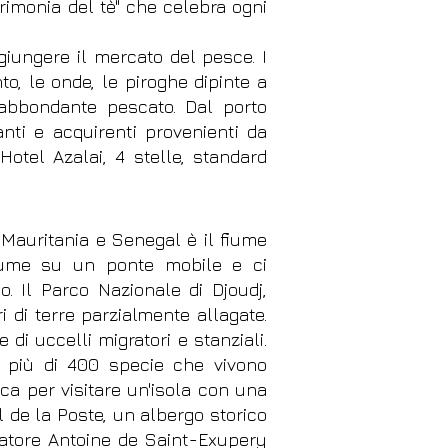
cerimonia del tè" che celebra ogni
iungere il mercato del pesce. I
o, le onde, le piroghe dipinte a
o abbondante pescato. Dal porto
nti e acquirenti provenienti da
otel Azalai, 4 stelle, standard
 Mauritania e Senegal è il fiume
fiume su un ponte mobile e ci
. Il Parco Nazionale di Djoudj,
i di terre parzialmente allagate.
 di uccelli migratori e stanziali.
e più di 400 specie che vivono
a per visitare un'isola con una
l de la Poste, un albergo storico
viatore Antoine de Saint-Exupery