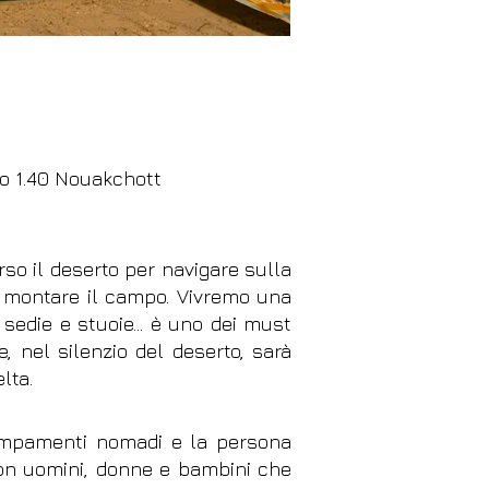
o 1.40 Nouakchott
rso il deserto per navigare sulla
er montare il campo. Vivremo una
 sedie e stuoie… è uno dei must
e, nel silenzio del deserto, sarà
lta.
accampamenti nomadi e la persona
 con uomini, donne e bambini che