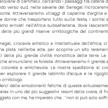
carovane di cammelli, cercando i passaggi tra catene d
do verso sud, nelle savane del Senegal incrocerem
onte. Attraverseremo villaggi di capanne d’argilla e t
le donne che trasportano tutto sulla testa, i sorrisi 
o arrivati nell'Africa subsahariana, dove lasceremo
 delle più grandi riserve ornitologiche del continen
negal, crocevia artistico e intellettuale dell'Africa,
a pista nell'erba alta, per scoprire un sito rarament
sti della più grande civiltà monolitica della terra. L
 che annunciano la foresta. Attraverseremo il grande
 colorata e amichevole. La nostra spedizione si co
r esplorare il grande labirinto d'acqua e la rigogli
ornitologo.
erci dalle emozionanti fatiche di questa entusiasma
 relax in uno dei più suggestivi resort della costa, di 
ggiato con me, ha imparato che… “non si può solo soffri