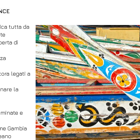
NCE
ica tutta da
ste
perta di
nza
cora legati a
inare la
aminate e
a
iume Gambia
ceano