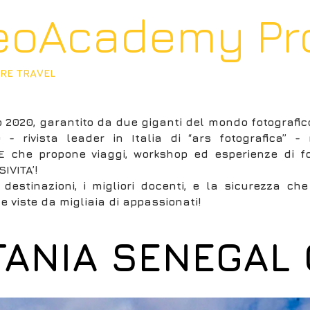
eoAcademy Pr
RE TRAVEL
CORSI & WORKSHOP
MAGAZINE
LIBRI
 2020, garantito da due giganti del mondo fotografico,
- rivista leader in Italia di “ars fotografica” 
 che propone viaggi, workshop ed esperienze di fot
IVITA’!
i destinazioni, i migliori docenti, e la sicurezza ch
e viste da migliaia di appassionati!
ANIA SENEGAL