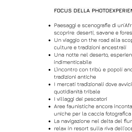
FOCUS DELLA PHOTOEXPERIE
Paesaggi e scenografie di un’Afr
scoprire: deserti, savane e fore
Un viaggio on the road alla sco
culture e tradizioni ancestrali
Una notte nel deserto, esperie
indimenticabile
L’incontro con tribù e popoli an
tradizioni antiche
I mercati tradizionali dove avvic
quotidianità tribale
I villaggi dei pescatori
Aree faunistiche ancora incont
uniche per la caccia fotografic
La navigazione nel delta del f
relax in resort sulla riva dell’o