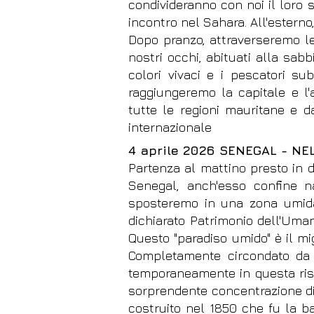
condivideranno con noi il loro st
incontro nel Sahara. All'esterno
Dopo pranzo, attraverseremo le
nostri occhi, abituati alla sab
colori vivaci e i pescatori su
raggiungeremo la capitale e l'
tutte le regioni mauritane e d
internazionale
4 aprile 2026 SENEGAL - NE
Partenza al mattino presto in d
Senegal, anch'esso confine n
sposteremo in una zona umida u
dichiarato Patrimonio dell'Uman
Questo "paradiso umido" è il migl
Completamente circondato da u
temporaneamente in questa rise
sorprendente concentrazione di p
costruito nel 1850 che fu la ba