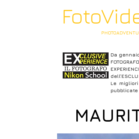
FotoVid
HOME
PHOTOADVENTU
Da gennaio
FOTOGRAFO 
EXPERIENCE
dell’ESCLUS
Le miglior
pubblicate 
MAURIT