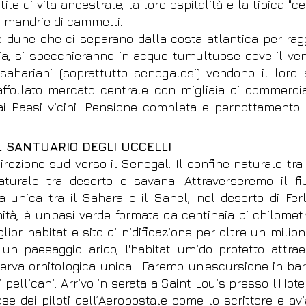
ile di vita ancestrale, la loro ospitalità e la tipica "
, mandrie di cammelli.
 dune che ci separano dalla costa atlantica per ragg
bia, si specchieranno in acque tumultuose dove il vent
bsahariani (soprattutto senegalesi) vendono il lor
affollato mercato centrale con migliaia di commercia
ai Paesi vicini. Pensione completa e pernottamento H
L SANTUARIO DEGLI UCCELLI
irezione sud verso il Senegal. Il confine naturale tra
aturale tra deserto e savana. Attraverseremo il 
nica tra il Sahara e il Sahel, nel deserto di Ferlo
ità, è un'oasi verde formata da centinaia di chilometr
ior habitat e sito di nidificazione per oltre un milione
n paesaggio arido, l'habitat umido protetto attra
rva ornitologica unica. Faremo un'escursione in barc
ellicani. Arrivo in serata a Saint Louis presso l'Hote
se dei piloti dell’Aeropostale come lo scrittore e a