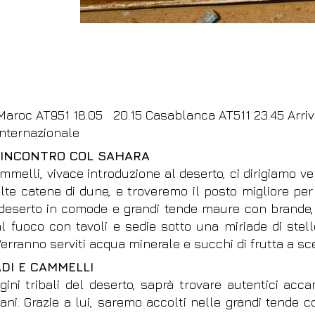
aroc AT951 18.05 20.15 Casablanca AT511 23.45 Arriv
 internazionale
 - INCONTRO COL SAHARA
mmelli, vivace introduzione al deserto, ci dirigiamo ve
alte catene di dune, e troveremo il posto migliore p
l deserto in comode e grandi tende maure con brande,
 al fuoco con tavoli e sedie sotto una miriade di stell
erranno serviti acqua minerale e succhi di frutta a sce
ADI E CAMMELLI
rigini tribali del deserto, saprà trovare autentici 
iani. Grazie a lui, saremo accolti nelle grandi tende