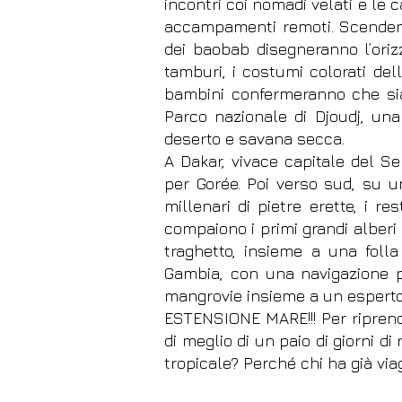
incontri coi nomadi velati e le 
accampamenti remoti. Scenden
dei baobab disegneranno l’orizz
tamburi, i costumi colorati del
bambini confermeranno che siam
Parco nazionale di Djoudj, una
deserto e savana secca.
A Dakar, vivace capitale del Se
per Gorée. Poi verso sud, su un
millenari di pietre erette, i re
compaiono i primi grandi alberi
traghetto, insieme a una folla
Gambia, con una navigazione pe
mangrovie insieme a un esperto 
ESTENSIONE MARE!!! Per riprend
di meglio di un paio di giorni di
tropicale? Perché chi ha già via