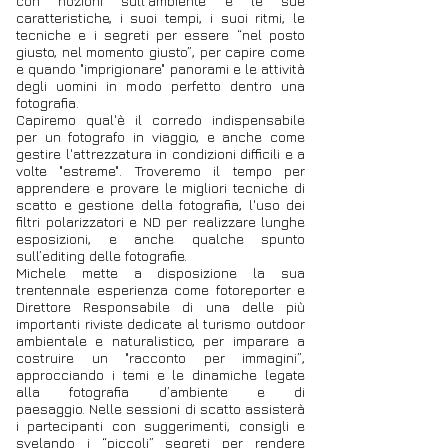
con nozioni sull'ambiente e le sue
caratteristiche, i suoi tempi, i suoi ritmi, le
tecniche e i segreti per essere “nel posto
giusto, nel momento giusto”, per capire come
e quando "imprigionare" panorami e le attività
degli uomini in modo perfetto dentro una
fotografia.
Capiremo qual'è il corredo indispensabile
per un fotografo in viaggio, e anche come
gestire l'attrezzatura in condizioni difficili e a
volte "estreme".
Troveremo il tempo per
apprendere e provare le migliori tecniche di
scatto e gestione della fotografia, l'uso dei
filtri polarizzatori e ND per realizzare lunghe
esposizioni, e anche qualche spunto
sull’editing delle fotografie.
Michele mette a disposizione la sua
trentennale esperienza come fotoreporter e
Direttore Responsabile di una delle più
importanti riviste dedicate al turismo outdoor
ambientale e naturalistico, per imparare a
costruire un "racconto per immagini”,
approcciando i temi e le dinamiche legate
alla fotografia d’ambiente e di
paesaggio. Nelle sessioni di scatto assisterà
i partecipanti con suggerimenti, consigli e
svelando i “piccoli” segreti per rendere