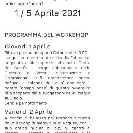
un’immagine “unica”!
1 / 5 Aprile 2021
PROGRAMMA DEL WORKSHOP
Giovedì 1 Aprile
Ritrovo presso aeroporto Catania alle 13.00.
Lungo il percorso, sosta a Licodia Eubea e al
suggestivo sito rupestre chiamato "Grotta
dei Santi"e il borgo abbandonato della
Cunziria a Vizzini; sistemazione a
Chiaromonte Gulfi, caratteristico paese
definito "il balcone di Sicilia" che sarà il
nostro "campo base" di questa avventura
alla scoperta delle suggestioni della Pasqua
sull'isola.
Cena e pernottamento.
Venerdì 2 Aprile
A caccia di bellezza nel Barocco siciliano,
dallo scrigno di meraviglie di Ragusa, con il
suo antico nucleo di Ibla, al centro di
Modica, il castello di Donnafugata e le