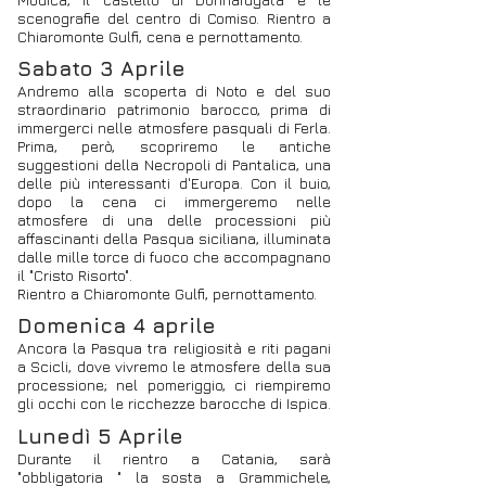
scenografie del centro di Comiso. Rientro a
Chiaromonte Gulfi, cena e pernottamento.
Sabato 3 Aprile
Andremo alla scoperta di Noto e del suo
straordinario patrimonio barocco, prima di
immergerci nelle atmosfere pasquali di Ferla.
Prima, però, scopriremo le antiche
suggestioni della Necropoli di Pantalica, una
delle più interessanti d'Europa. Con il buio,
dopo la cena ci immergeremo nelle
atmosfere di una delle processioni più
affascinanti della Pasqua siciliana, illuminata
dalle mille torce di fuoco che accompagnano
il "Cristo Risorto".
Rientro a Chiaromonte Gulfi, pernottamento.
Domenica 4 aprile
Ancora la Pasqua tra religiosità e riti pagani
a Scicli, dove vivremo le atmosfere della sua
processione; nel pomeriggio, ci riempiremo
gli occhi con le ricchezze barocche di Ispica.
Lunedì 5 Aprile
Durante il rientro a Catania, sarà
"obbligatoria " la sosta a Grammichele,