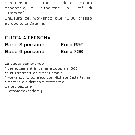
caratteristica cittadina dalla pianta
esagonale, e Caltagirone, la "Città di
Ceramica".
Chiusura del workshop alle 15.00 presso
aeroporto di Catania.
QUOTA A PERSONA
Base 8 persone Euro 650
Base 6 persone Euro 700
La
quota comprende
* pernottamenti in camera doppia in B&B
* tutti i trasporti da e per Catania
* workshop fotografico con Michele Dalla Palma
* materiale didattico e attestato di
partecipazione
FotoVideoAcademy
La quota NON comprende
* tutti i pranzi e le cene
* eventuali entrate a musei o monumenti
* i voli per e da Catania