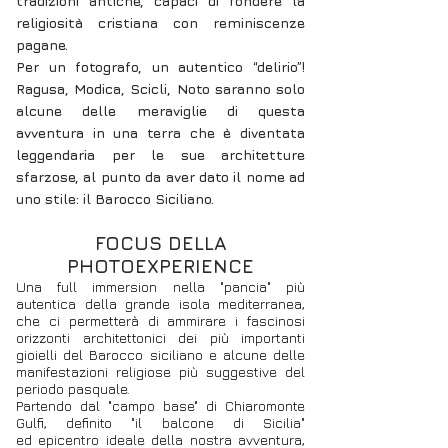
tradizioni antiche, capaci di fondere la
religiosità cristiana con reminiscenze
pagane.
Per un fotografo, un autentico “delirio”!
Ragusa, Modica, Scicli, Noto saranno solo
alcune delle meraviglie di questa
avventura in una terra che è diventata
leggendaria per le sue architetture
sfarzose, al punto da aver dato il nome ad
uno stile: il Barocco Siciliano.
FOCUS DELLA
PHOTOEXPERIENCE
Una full immersion nella "pancia" più
autentica della grande isola mediterranea,
che ci permetterà di ammirare i fascinosi
orizzonti architettonici dei più importanti
gioielli del Barocco siciliano e alcune delle
manifestazioni religiose più suggestive del
periodo pasquale.
Partendo dal "campo base" di Chiaromonte
Gulfi, definito "il balcone di Sicilia"
ed
epicentro ideale della nostra avventura,