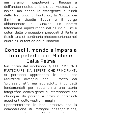
ammireremo i capolavori di Ragusa e
dell'antico nucleo di Ibla, e poi Modica, Noto,
Ispica, ma anche le emergenze culturali
della Necropoli di Pantalica, la "Grotta dei
Santi" a Licodia Eubea e il borgo
abbandonato di Cunziria. Le nostre
fotocamere impazziranno nel delirio di luci e
colori delle processioni pasquali di Ferla e
Scicli.
Una straordinaria photoexperience nel
cuore più autentico della Trinacria.
Conosci il mondo e impara a
fotografarlo con Michele
Dalla Palma
Nel corso del workshop, A CUI POSSONO
PARTECIPARE SIA ESPERTI CHE PRINCIPIANTI,
si potranno apprendere le basi per
realizzare immagini con il tocco dei
“professionisti”, ma soprattutto i concetti
fondamentali per assemblare una storia
fotografica coinvolgente e interessante per
chiunque, da parenti e amici a potenziali
acquirenti delle vostre immagini.
Sperimenteremo le basi creative per la
composizione di immagini paesaggistiche,